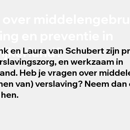
 over middelengebru
ing en preventie in
ijkerland?
ink en Laura van Schubert zijn 
erslavingszorg, en werkzaam in
and. Heb je vragen over middel
men van) verslaving? Neem dan 
 hen.