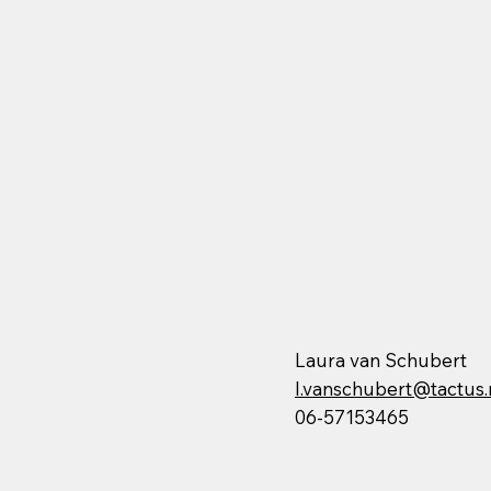
Laura van Schubert
l.vanschubert@tactus.
06-57153465