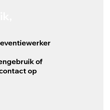
ik,
preventiewerker
engebruik of
contact op