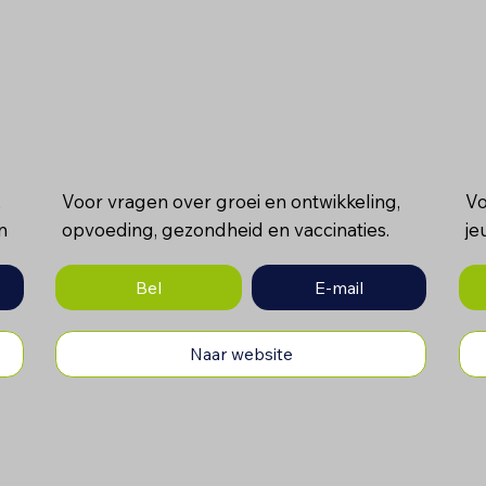
,
Voor vragen over groei en ontwikkeling,
Vo
n
opvoeding, gezondheid en vaccinaties.
je
Bel
E-mail
Naar website