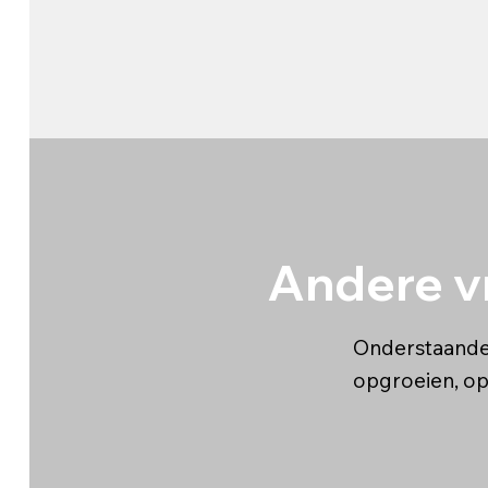
Andere v
Onderstaande 
opgroeien, op