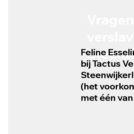
Vragen
verslav
Steenw
Feline Essel
bij Tactus V
Steenwijkerl
(het voorko
met één van