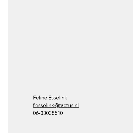
Feline Esselink
f.esselink@tactus.nl
06-33038510